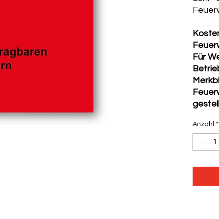
Feuerw
Kosten
Feuer
Für We
Betri
Merkbl
Feuer
gestell
Anzahl
*