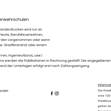
uerwehrschulen
Sonderdrucken wird nur an
leute, Berufsfeuerwehren,
hörden vorgenommen oder wenn
zw. Stadtbrandrat oder einem
ren, Ingenieurbüros, usw.)
ns werden die Publikationen in Rechnung gestellt. Die angegebenen 
sand der Unterlagen erfolgt erst nach Zahlungseingang.
Informa
Die Krei
gGmbH
eine 100-
Kreisfeue
gelten d