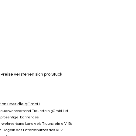
Preise verstehen sich pro Stück
tion über die gGmbH
sfeuerwehrverband Traunstein gGmbH ist
prozentige Tochter des
rwehrverband Landkreis Traunstein e.V. Es
ie Regeln des Datenschutzes des KFV-