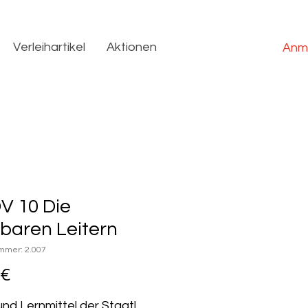
Verleihartikel
Aktionen
Anm
V 10 Die
baren Leitern
ummer: 2.007
Preis
 €
und Lernmittel der Staatl.