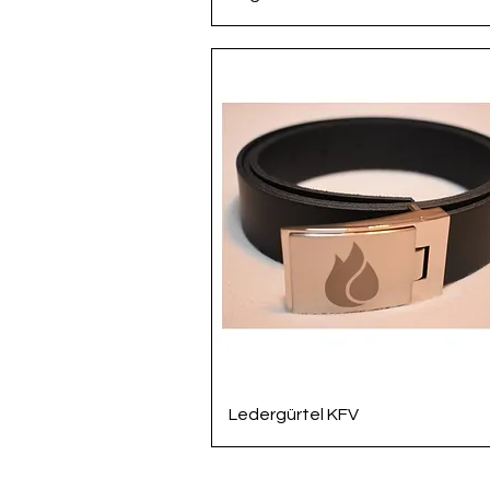
Schnellansicht
Ledergürtel KFV