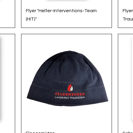
Schnellansicht
Flyer "Helfer-Interventions-Team
Flye
(HIT)"
Trau
Schnellansicht