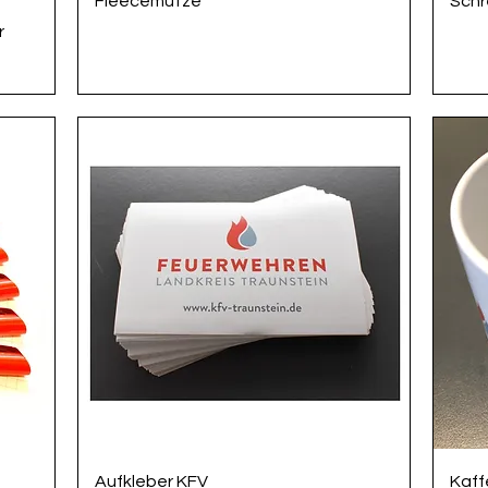
Fleecemütze
Schr
r
Schnellansicht
Aufkleber KFV
Kaff