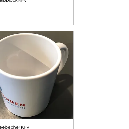
eibblock KFV
Schnellansicht
eebecher KFV