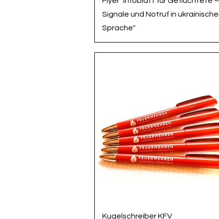
Flyer "Infoblatt für Geflüchtete –
Signale und Notruf in ukrainische
Sprache"
Schnellansicht
Kugelschreiber KFV