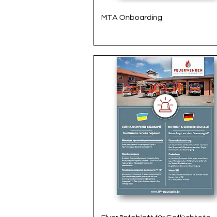
Schnellansicht
MTA Onboarding
Schnellansicht