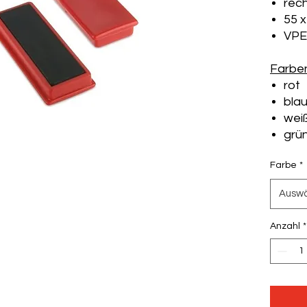
rec
55 x
VPE:
Farben
rot
bla
wei
grü
Farbe
*
Ausw
Anzahl
*