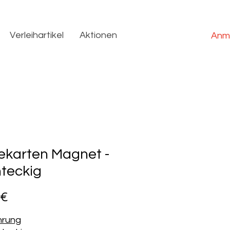
Verleihartikel
Aktionen
Anm
ekarten Magnet -
teckig
Preis
 €
hrung