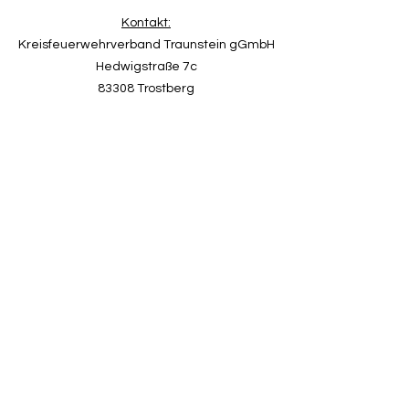
Kontakt:
Kreisfeuerwehrverband Traunstein gGmbH
Hedwigstraße 7c
83308 Trostberg
Telefon:
+49 (0) 8621 9009014
Mail:
feuerwehr.shop@kfv-traunstein.de
Impres
sum
AGB
Information über die gGmbH
Die Kreisfeuerwehrverband Traunstein gGmbH ist
eine 100-prozentige Tochter des
Kreisfeuerwehrverband Landkreis Traunstein e.V. Es
gelten die Regeln des Datenschutzes des KFV-
Traunstein e.V.