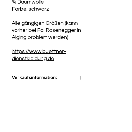
% Baumwolle
Farbe: schwarz
Alle gängigen Größen (kann
vorher bei Fa. Rosenegger in
Aiging probiert werden)
https://www.buettner-
dienstkleidung.de
Verkaufsinformation:
Verkauf direkt über Fa. Rosenegger.
Die hier angegebenen Preise sind
Richtpreise.
Kontakt:
Die Artikel werden nach Freigabe
Kreisfeuerwehrverband Traunstein gGmbH
durch den KFV Traunstein direkt bei
Hedwigstraße 7c
der Fa. Rosenegger bestellt. Die
83308 Trostberg
Rechnungsstellung erfolgt direkt