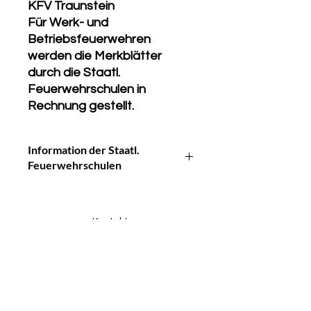
KFV Traunstein
Für Werk- und
Betriebsfeuerwehren
werden die Merkblätter
durch die Staatl.
Feuerwehrschulen in
Rechnung gestellt.
Information der Staatl.
Feuerwehrschulen
Die Abgabe von Merkblättern und
Sonderdrucken wird nur an
berechtigte bayerische
Kontakt:
Feuerwehrleute,
Kreisfeuerwehrverband Traunstein gGmbH
Berufsfeuerwehren,
Hedwigstraße 7c
Freiwillige Feuerwehren und
83308 Trostberg
Behörden vorgenommen oder wenn
die Bestellung durch den Kreis- bzw.
Telefon:
+49 (0) 8621 9009014
Stadtbrandrat oder einem